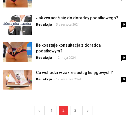
Jak zwracać się do doradcy podatkowego?
Redakcja
-
3 czerwca 2024
0
Ile kosztuje konsultacja z doradca
podatkowym?
Redakcja
-
12 maja 2024
0
Co wchodzi w zakres usług księgowych?
Redakcja
-
12 kwietnia 2024
0
1
2
3