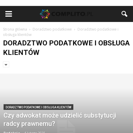
Strona główna
Doradztwo podatkowe
Doradztwo podatkowe i
obsługa klientów
DORADZTWO PODATKOWE I OBSŁUGA
KLIENTÓW
DORADZTWO PODATKOWE I OBSŁUGA KLIENTÓW
Czy adwokat może udzielić substytucji
radcy prawnemu?
Redakcja
-
4 lutego 2025