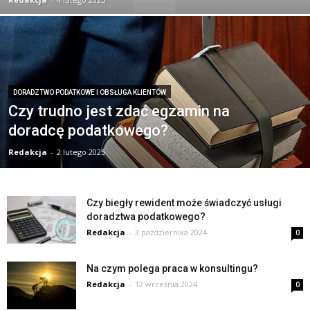
DORADZTWO PODATKOWE I OBSŁUGA KLIENTÓW
Czy trudno jest zdać egzamin na
doradcę podatkowego?
Redakcja
-
2 lutego 2025
Czy biegły rewident może świadczyć usługi
doradztwa podatkowego?
Redakcja
-
3 października 2024
0
Na czym polega praca w konsultingu?
Redakcja
-
12 września 2024
0