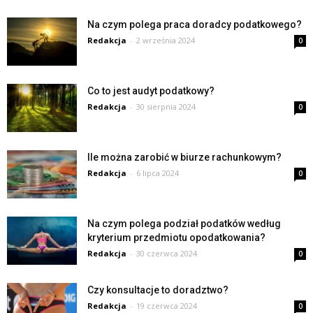
Na czym polega praca doradcy podatkowego?
Redakcja
-
2 września 2024
0
Co to jest audyt podatkowy?
Redakcja
-
30 sierpnia 2024
0
Ile można zarobić w biurze rachunkowym?
Redakcja
-
6 lipca 2024
0
Na czym polega podział podatków według
kryterium przedmiotu opodatkowania?
Redakcja
-
30 czerwca 2024
0
Czy konsultacje to doradztwo?
Redakcja
-
19 czerwca 2024
0