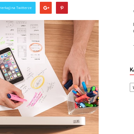
ierkaj) na Twitterze
K
Ka