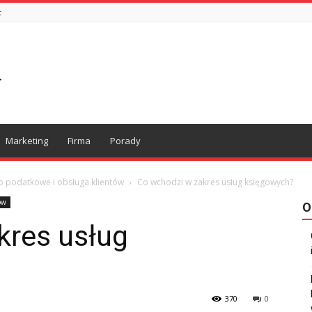
t
Marketing
Firma
Porady
 podatkowe i obsługa klientów
Co wchodzi w zakres usług księgowych?
ów
O
kres usług
370
0