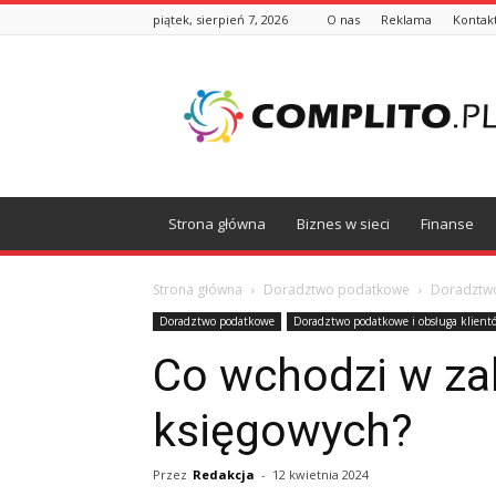
piątek, sierpień 7, 2026
O nas
Reklama
Kontak
Complito.pl
Strona główna
Biznes w sieci
Finanse
Strona główna
Doradztwo podatkowe
Doradztwo
Doradztwo podatkowe
Doradztwo podatkowe i obsługa klient
Co wchodzi w za
księgowych?
Przez
Redakcja
-
12 kwietnia 2024