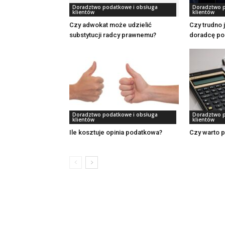
Doradztwo podatkowe i obsługa
Doradztwo p
klientów
klientów
Czy adwokat może udzielić
Czy trudno 
substytucji radcy prawnemu?
doradcę p
Doradztwo podatkowe i obsługa
Doradztwo p
klientów
klientów
Ile kosztuje opinia podatkowa?
Czy warto 