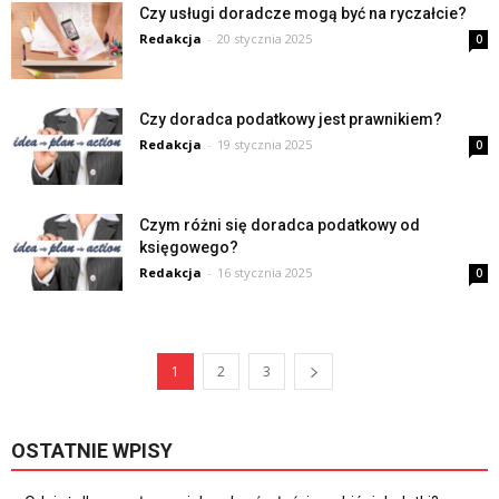
Czy usługi doradcze mogą być na ryczałcie?
Redakcja
-
20 stycznia 2025
0
Czy doradca podatkowy jest prawnikiem?
Redakcja
-
19 stycznia 2025
0
Czym różni się doradca podatkowy od
księgowego?
Redakcja
-
16 stycznia 2025
0
1
2
3
OSTATNIE WPISY