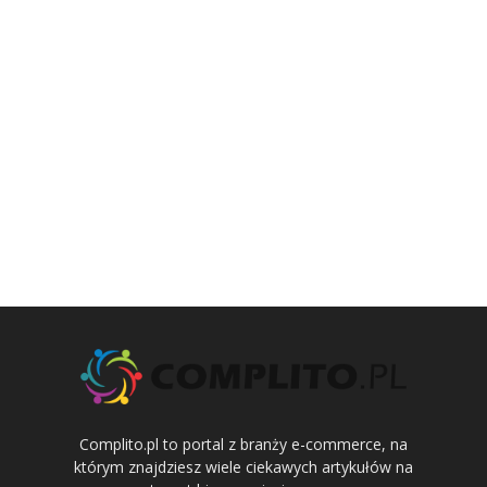
Complito.pl to portal z branży e-commerce, na
którym znajdziesz wiele ciekawych artykułów na