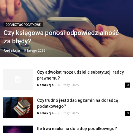
DORADZTWO PODATKOWE
Czy księgowa ponosi odpowiedzialność
za błędy?
Redakcja
-
9 lutego 2025
Czy adwokat może udzielić substytucji radcy
prawnemu?
Redakcja
-
4 lutego 2025
0
Czy trudno jest zdać egzamin na doradcę
podatkowego?
Redakcja
-
2 lutego 2025
0
Ile trwa nauka na doradcę podatkowego?