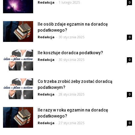
Redakcja
-
1 lutego 2025
0
Ile osób zdaje egzamin na doradcę
podatkowego?
Redakcja
-
30 stycznia 2025
0
Ile kosztuje doradca podatkowy?
Redakcja
-
30 stycznia 2025
0
Co trzeba zrobić żeby zostać doradcą
podatkowym?
Redakcja
-
28 stycznia 2025
0
Ile razy w roku egzamin na doradcę
podatkowego?
Redakcja
-
27 stycznia 2025
0