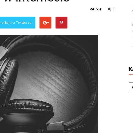
551
0
ierkaj) na Twitterze
K
Ka