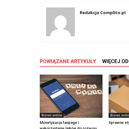
Redakcja Complito.pl
POWIĄZANE ARTYKUŁY
WIĘCEJ O
Biznes online
Biznes onli
Monetyzacja fanpage i
Sprawne et
wykorzystanie lajków do rozwoju