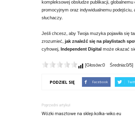
kompleksowej obsłudze publikacji, globalnemu
promocyjnym oraz indywidualnemu podejściu, a
słuchaczy.
Jeśli chcesz, aby Twoja muzyka pojawiła się ta
zrozumieć,
jak znaleźć się na playlistach spo
cyfrowej,
Independent Digital
może okazać się 
[Głosów:0 Średnia:0/5]
PODZIEL SIĘ
Facebook
Twit
Poprzedni artykuł
Wózki masztowe na sklep.kolka-wiko.eu