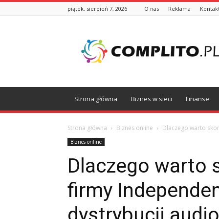
piątek, sierpień 7, 2026
O nas
Reklama
Kontak
Complito.pl
Strona główna
Biznes w sieci
Finanse
Strona główna
Biznes online
Dlaczego warto skorz
Biznes online
Dlaczego warto s
firmy Independen
dystrybucji audio