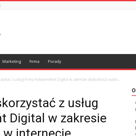
t
Marketing
Firma
Porady
ystać z usług firmy Independent Digital w zakresie dystrybucji audio...
O
korzystać z usług
t Digital w zakresie
 w internecie