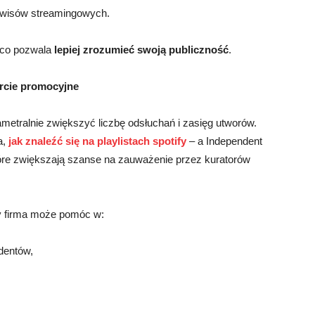
erwisów streamingowych.
, co pozwala
lepiej zrozumieć swoją publiczność
.
arcie promocyjne
ametralnie zwiększyć liczbę odsłuchań i zasięg utworów.
a,
jak znaleźć się na playlistach spotify
– a Independent
tóre zwiększają szanse na zauważenie przez kuratorów
y firma może pomóc w:
dentów,