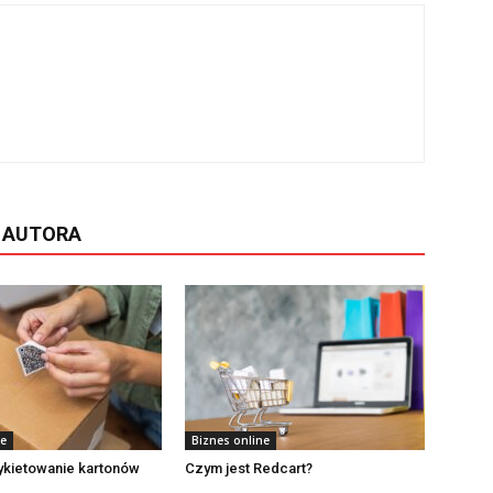
D AUTORA
ne
Biznes online
ykietowanie kartonów
Czym jest Redcart?