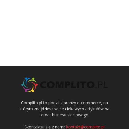
Complito.pl to portal z branży e-commerce, na
którym znajdziesz wiele ciekawych artykułów na
temat biznesu sieciowego.
Skontaktuj się z nami:
kontakt@complito.pl