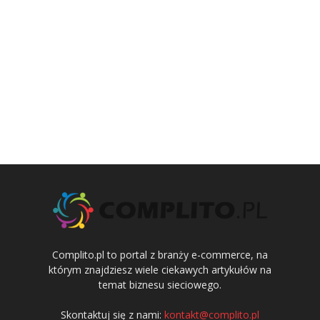
Complito.pl to portal z branży e-commerce, na
którym znajdziesz wiele ciekawych artykułów na
temat biznesu sieciowego.
Skontaktuj się z nami:
kontakt@complito.pl