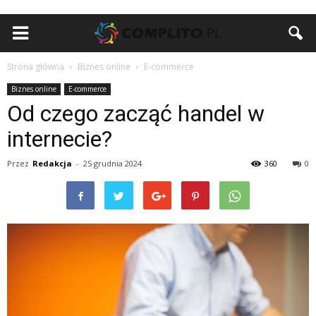
Strona główna
Biznes online
E-commerce
Biznes online
E-commerce
Od czego zacząć handel w
internecie?
Przez
Redakcja
-
25 grudnia 2024
360
0