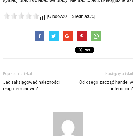
sytuacji braku świadectwa pracy. Nie trać czasu, działaj już teraz!
[Głosów:0 Średnia:0/5]
Poprzedni artykuł
Następny artykuł
Jak zaksięgować należności
Od czego zacząć handel w
długoterminowe?
internecie?