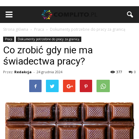
Strona główna
Praca
Dokumenty potrzebne do pracy za granicą
Praca
Dokumenty potrzebne do pracy za granicą
Co zrobić gdy nie ma
świadectwa pracy?
Przez
Redakcja
-
24 grudnia 2024
377
0