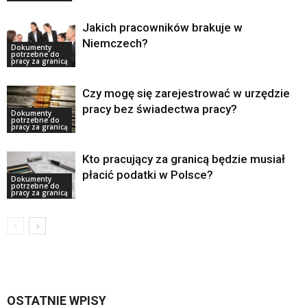
Jakich pracowników brakuje w
Niemczech?
Dokumenty
potrzebne do
pracy za granicą
Czy mogę się zarejestrować w urzędzie
pracy bez świadectwa pracy?
Dokumenty
potrzebne do
pracy za granicą
Kto pracujący za granicą będzie musiał
płacić podatki w Polsce?
Dokumenty
potrzebne do
pracy za granicą
OSTATNIE WPISY