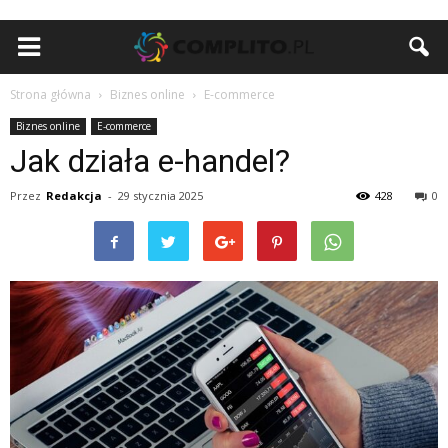
Strona główna
Biznes online
E-commerce
Biznes online
E-commerce
Jak działa e-handel?
Przez
Redakcja
-
29 stycznia 2025
428
0