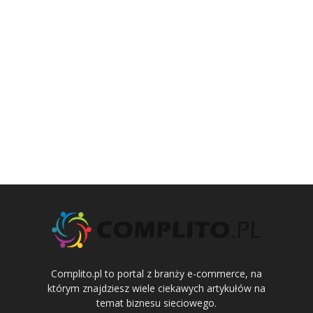
Complito.pl to portal z branży e-commerce, na
którym znajdziesz wiele ciekawych artykułów na
temat biznesu sieciowego.