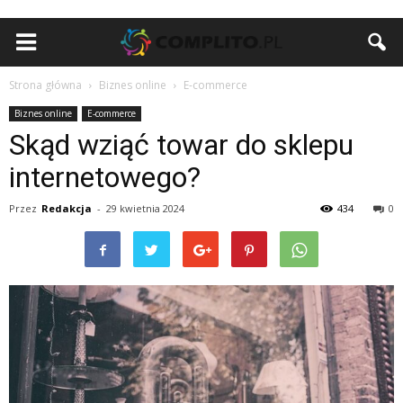
Strona główna
Biznes online
E-commerce
Biznes online
E-commerce
Skąd wziąć towar do sklepu
internetowego?
Przez
Redakcja
-
29 kwietnia 2024
434
0