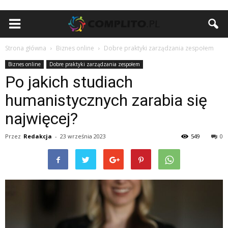
Strona główna
Biznes online
Dobre praktyki zarządzania zespołem
Biznes online
Dobre praktyki zarządzania zespołem
Po jakich studiach
humanistycznych zarabia się
najwięcej?
Przez
Redakcja
-
23 września 2023
549
0