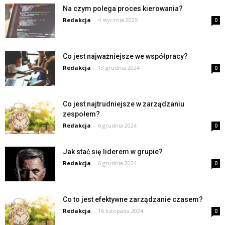
Na czym polega proces kierowania?
Redakcja
-
4 stycznia 2025
0
Co jest najważniejsze we współpracy?
Redakcja
-
13 grudnia 2024
0
Co jest najtrudniejsze w zarządzaniu
zespołem?
Redakcja
-
6 grudnia 2024
0
Jak stać się liderem w grupie?
Redakcja
-
6 grudnia 2024
0
Co to jest efektywne zarządzanie czasem?
Redakcja
-
16 listopada 2024
0