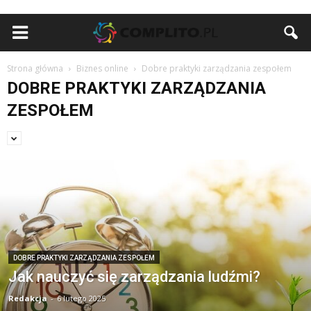
Strona główna
Biznes online
Dobre praktyki zarządzania zespołem
DOBRE PRAKTYKI ZARZĄDZANIA
ZESPOŁEM
DOBRE PRAKTYKI ZARZĄDZANIA ZESPOŁEM
Jak nauczyć się zarządzania ludźmi?
Redakcja
-
6 lutego 2025