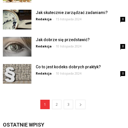
Jak skutecznie zarządzać zadaniami?
Redakcja
-
15 listopada 2024
0
Jak dobrze się przedstawić?
Redakcja
-
10 listopada 2024
0
Co to jest kodeks dobrych praktyk?
Redakcja
-
10 listopada 2024
0
1
2
3
OSTATNIE WPISY