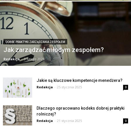
DOBRE PRAKTYKI ZARZĄDZANIA ZESPOŁEM
Jak zarządzać młodym zespołem?
Redakcja
-
3 lutego 2025
Jakie są kluczowe kompetencje menedżera?
Redakcja
-
25 stycznia 2025
0
Dlaczego opracowano kodeks dobrej praktyki
rolniczej?
Redakcja
-
21 stycznia 2025
0