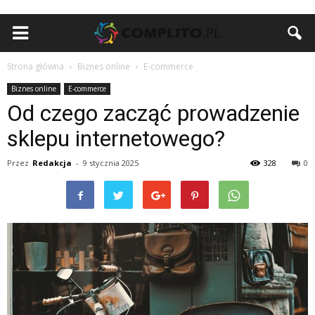
Strona główna
Biznes online
E-commerce
Biznes online
E-commerce
Od czego zacząć prowadzenie
sklepu internetowego?
Przez
Redakcja
-
9 stycznia 2025
328
0