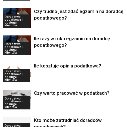
Czy trudno jest zdać egzamin na doradcę
Doradztwo
podatkowego?
podatkowe i
obsługa
klientów
Ile razy w roku egzamin na doradcę
Doradztwo
podatkowego?
podatkowe i
obsługa
klientów
Ile kosztuje opinia podatkowa?
Doradztwo
podatkowe i
obsługa
klientów
Czy warto pracować w podatkach?
Doradztwo
podatkowe i
obsługa
klientów
Kto może zatrudniać doradców
Doradztwo
podatkowych?