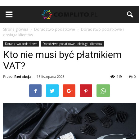
Strona główna
Doradztwo podatkowe
Doradztwo podatkowe i
obsługa klientów
Doradztwo podatkowe
Doradztwo podatkowe i obsługa klientów
Kto nie musi być płatnikiem
VAT?
Przez
Redakcja
-
15 listopada 2023
419
0