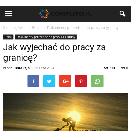
Strona główna
Praca
Dokumenty potrzebne do pracy za granicą
Praca
Dokumenty potrzebne do pracy za granicą
Jak wyjechać do pracy za
granicę?
Przez
Redakcja
-
26 lipca 2024
334
0