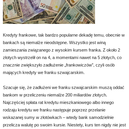
Kredyty frankowe, tak bardzo popularne dekadę temu, obecnie w
bankach są niemalże nieodstępne. Wszystko jest winą
zamieszania związanego z wysokim kursem franka. Z około 2
złotych wystrzelił on na 4, a momentami nawet na 5 złotych, co
znacznie zwiększyło zadłużenie „frankowiczów”, czyli osób
mających kredyty we franku szwajcarskim.
Szacuje się, że zadłużeni we franku szwajcarskim muszą oddać
bankom w przeliczeniu niemalże 200 miliardów złotych.
Najczęściej spłata rat kredytu mieszkaniowego albo innego
rodzaju kredytu we franku następuje poprzez przelanie
wskazanej sumy w złotówkach – wtedy bank samodzielnie
przelicza walutę po swoim kursie. Niestety, kurs ten nigdy nie jest