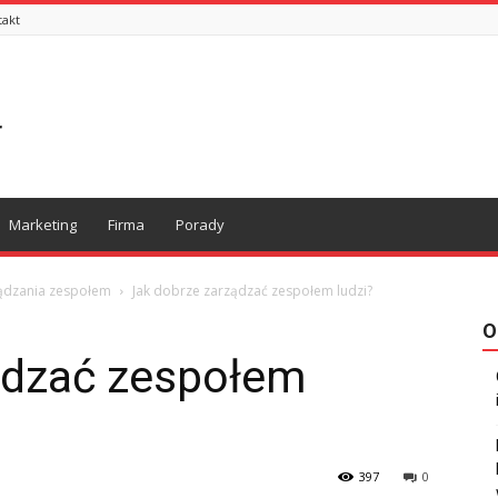
takt
Marketing
Firma
Porady
ządzania zespołem
Jak dobrze zarządzać zespołem ludzi?
O
ądzać zespołem
397
0