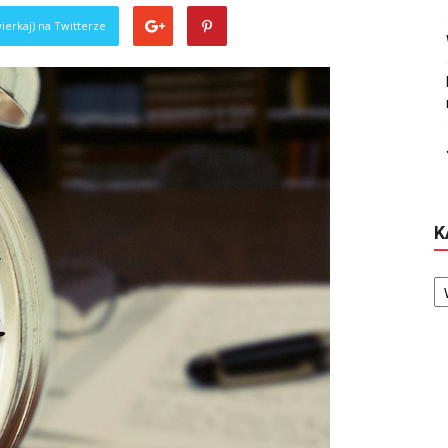
ierkaj) na Twitterze
K
Ka