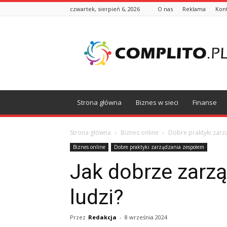
czwartek, sierpień 6, 2026
O nas
Reklama
Kon
Complito.pl
Strona główna
Biznes w sieci
Finanse
Strona główna
Biznes online
Dobre praktyki zar
Biznes online
Dobre praktyki zarządzania zespołem
Jak dobrze zarz
ludzi?
Przez
Redakcja
-
8 września 2024