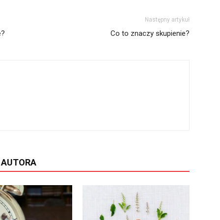
Następny artykuł
e?
Co to znaczy skupienie?
D AUTORA