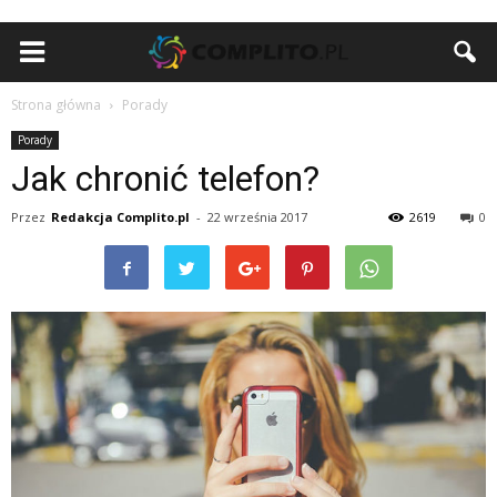
Strona główna
Porady
Porady
Jak chronić telefon?
Przez
Redakcja Complito.pl
-
22 września 2017
2619
0