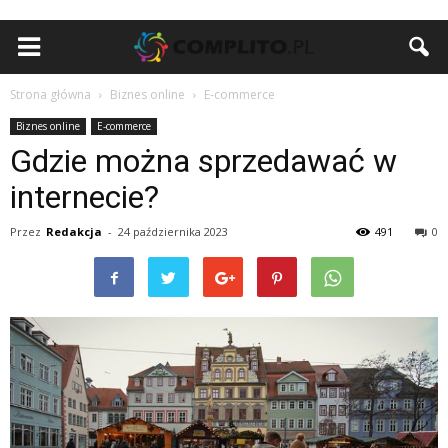
Strona główna
Biznes online
E-commerce
Biznes online
E-commerce
Gdzie można sprzedawać w
internecie?
Przez
Redakcja
-
24 października 2023
491
0