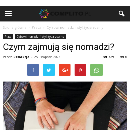
Strona główna
Praca
Cyfrowi nomadzi i styl życia zdalny
Praca
Cyfrowi nomadzi i styl życia zdalny
Czym zajmują się nomadzi?
Przez
Redakcja
-
25 listopada 2023
439
0