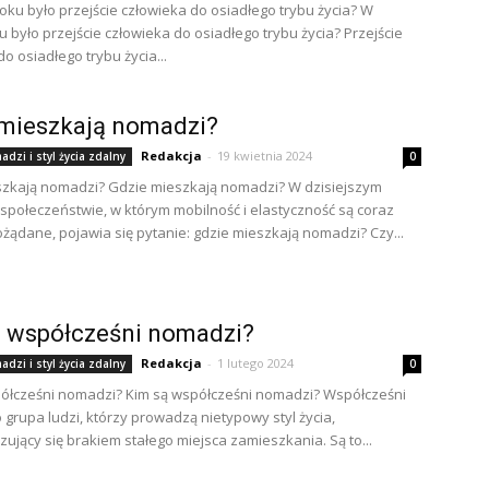
oku było przejście człowieka do osiadłego trybu życia? W
u było przejście człowieka do osiadłego trybu życia? Przejście
o osiadłego trybu życia...
 mieszkają nomadzi?
Redakcja
-
19 kwietnia 2024
dzi i styl życia zdalny
0
szkają nomadzi? Gdzie mieszkają nomadzi? W dzisiejszym
społeczeństwie, w którym mobilność i elastyczność są coraz
ożądane, pojawia się pytanie: gdzie mieszkają nomadzi? Czy...
ą współcześni nomadzi?
Redakcja
-
1 lutego 2024
dzi i styl życia zdalny
0
ółcześni nomadzi? Kim są współcześni nomadzi? Współcześni
 grupa ludzi, którzy prowadzą nietypowy styl życia,
zujący się brakiem stałego miejsca zamieszkania. Są to...