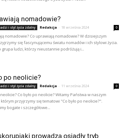
rawiają nomadowie?
Redakcja
-
18 września 2024
dzi i styl życia zdalny
0
ają nomadowie? Co uprawiają nomadowie? W dzisiejszym
rzyjrzymy się fascynującemu światu nomadów i ich stylowi życia.
grupa ludzi, którzy nieustannie podróżują i...
o po neolicie?
Redakcja
-
11 września 2024
dzi i styl życia zdalny
0
 neolicie? Co było po neolicie? Witamy Państwa w naszym
w którym przyjrzymy się tematowi "Co było po neolicie?".
my bogate i szczegółowe...
skorupiaki prowadzą osiadły tryb