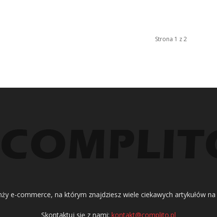
Strona 1 z 2
ranży e-commerce, na którym znajdziesz wiele ciekawych artykułów na
Skontaktuj się z nami:
kontakt@complito.pl