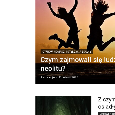
CYFROWI NOMADZI I STYL ŻYCIA ZDALNY
Czym zajmowali się lud
neolitu?
Redakcja
-
13 lutego 2025
Z czym
osiadł
Cyfrowi noma