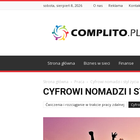
sobota, sierpień 8, 2026
O nas
Reklama
Kontak
Complito.pl
Strona główna
Biznes w sieci
Finanse
Strona główna
Praca
Cyfrowi nomadzi i styl życia
CYFROWI NOMADZI I S
Ćwiczenia i rozciąganie w trakcie pracy zdalnej
Cyfro