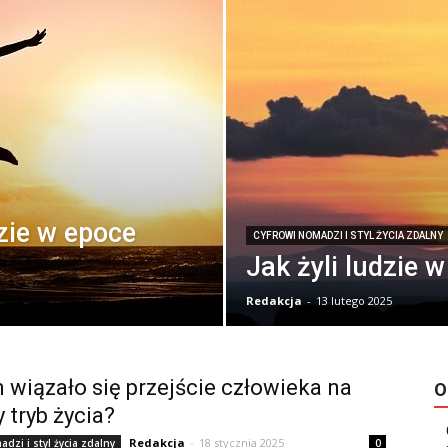
zie w epoce
CYFROWI NOMADZI I STYL ŻYCIA ZDALNY
Jak żyli ludzie 
Redakcja
-
13 lutego 2025
 wiązało się przejście człowieka na
O
y tryb życia?
Redakcja
-
18 stycznia 2025
dzi i styl życia zdalny
0