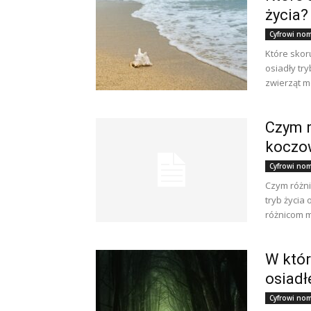
życia?
Cyfrowi noma
Które skor
osiadły tr
zwierząt m
Czym r
koczo
Cyfrowi noma
Czym różni
tryb życia
różnicom m
W któr
osiadł
Cyfrowi noma