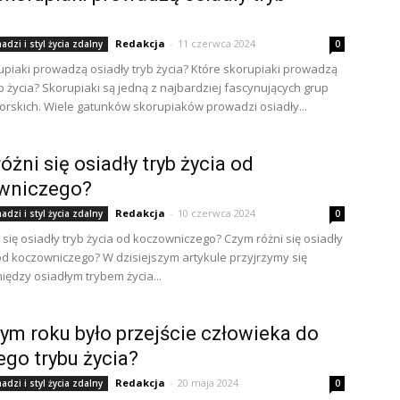
Redakcja
-
11 czerwca 2024
dzi i styl życia zdalny
0
upiaki prowadzą osiadły tryb życia? Które skorupiaki prowadzą
yb życia? Skorupiaki są jedną z najbardziej fascynujących grup
orskich. Wiele gatunków skorupiaków prowadzi osiadły...
óżni się osiadły tryb życia od
wniczego?
Redakcja
-
10 czerwca 2024
dzi i styl życia zdalny
0
 się osiadły tryb życia od koczowniczego? Czym różni się osiadły
 od koczowniczego? W dzisiejszym artykule przyjrzymy się
iędzy osiadłym trybem życia...
ym roku było przejście człowieka do
ego trybu życia?
Redakcja
-
20 maja 2024
dzi i styl życia zdalny
0