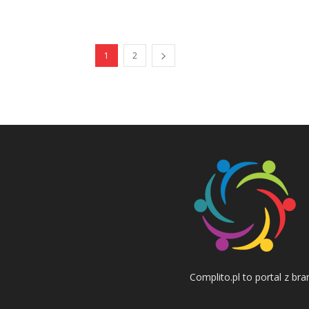
1
2
Complito.pl to portal z b