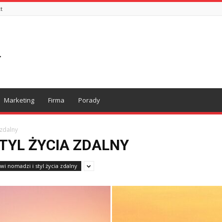
t
Marketing
Firma
Porady
 zdalny
TYL ŻYCIA ZDALNY
wi nomadzi i styl życia zdalny