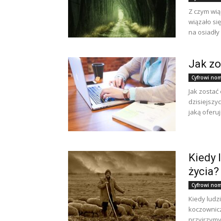
Z czym wiąz
wiązało się
na osiadły t
Jak z
Cyfrowi noma
Jak zosta
dzisiejszy
jaką oferuj
Kiedy 
życia?
Cyfrowi noma
Kiedy ludz
koczownicz
przyjrzymy 