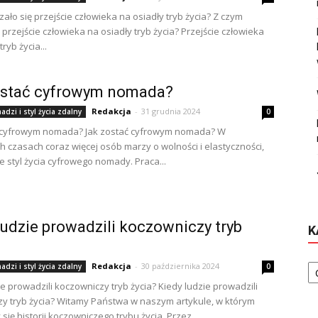
ało się przejście człowieka na osiadły tryb życia? Z czym
 przejście człowieka na osiadły tryb życia? Przejście człowieka
ryb życia...
ostać cyfrowym nomada?
Redakcja
-
31 grudnia 2024
dzi i styl życia zdalny
0
ć cyfrowym nomada? Jak zostać cyfrowym nomada? W
ch czasach coraz więcej osób marzy o wolności i elastyczności,
e styl życia cyfrowego nomady. Praca...
ludzie prowadzili koczowniczy tryb
K
Ka
Redakcja
-
30 października 2024
dzi i styl życia zdalny
0
ie prowadzili koczowniczy tryb życia? Kiedy ludzie prowadzili
y tryb życia? Witamy Państwa w naszym artykule, w którym
się historii koczowniczego trybu życia. Przez...