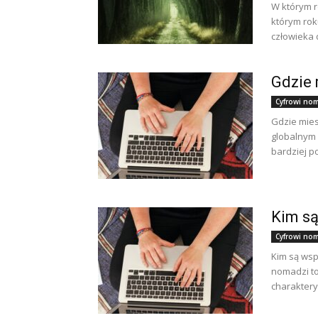
W którym r
którym rok
człowieka d
Gdzie
Cyfrowi noma
Gdzie mie
globalnym 
bardziej p
Kim s
Cyfrowi noma
Kim są wsp
nomadzi to
charaktery