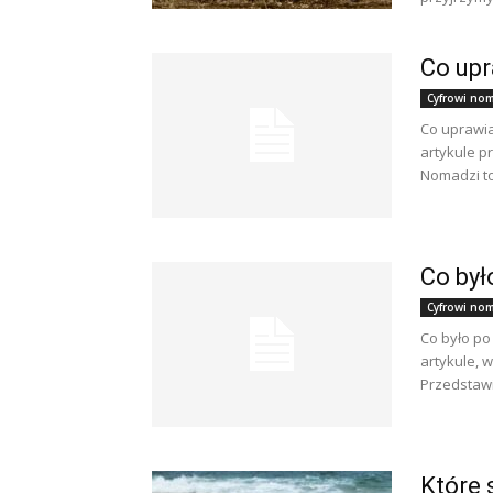
Co up
Cyfrowi noma
Co uprawi
artykule p
Nomadzi to 
Co był
Cyfrowi noma
Co było po
artykule, 
Przedstawi
Które 