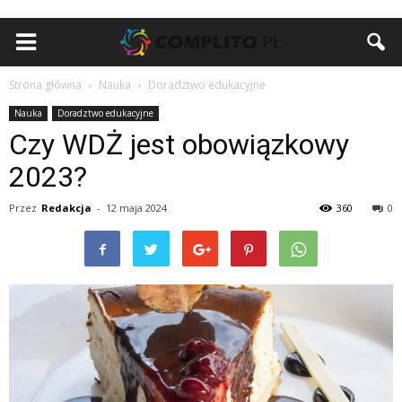
Strona główna
Nauka
Doradztwo edukacyjne
Nauka
Doradztwo edukacyjne
Czy WDŻ jest obowiązkowy
2023?
Przez
Redakcja
-
12 maja 2024
360
0