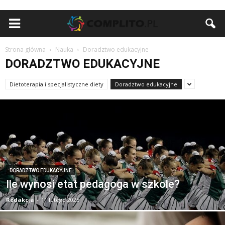
Strona główna
Nauka
Doradztwo edukacyjne
DORADZTWO EDUKACYJNE
Dietoterapia i specjalistyczne diety
Doradztwo edukacyjne
DORADZTWO EDUKACYJNE
Ile wynosi etat pedagoga w szkole?
Redakcja
-
11 lutego 2025