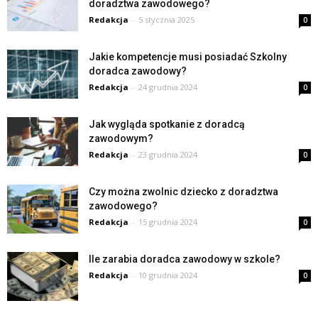
doradztwa zawodowego?
Redakcja
-
5 stycznia 2025
0
Jakie kompetencje musi posiadać Szkolny
doradca zawodowy?
Redakcja
-
24 grudnia 2024
0
Jak wygląda spotkanie z doradcą
zawodowym?
Redakcja
-
23 grudnia 2024
0
Czy można zwolnic dziecko z doradztwa
zawodowego?
Redakcja
-
15 grudnia 2024
0
Ile zarabia doradca zawodowy w szkole?
Redakcja
-
10 grudnia 2024
0