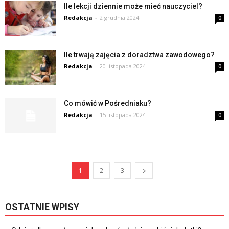
Ile lekcji dziennie może mieć nauczyciel?
Redakcja
-
2 grudnia 2024
0
Ile trwają zajęcia z doradztwa zawodowego?
Redakcja
-
20 listopada 2024
0
Co mówić w Pośredniaku?
Redakcja
-
15 listopada 2024
0
1
2
3
OSTATNIE WPISY