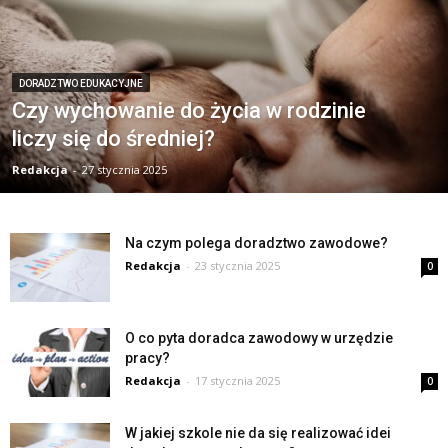
DORADZTWO EDUKACYJNE
Czy wychowanie do życia w rodzinie
liczy się do średniej?
Redakcja
-
27 stycznia 2025
Na czym polega doradztwo zawodowe?
Redakcja
-
23 stycznia 2025
0
O co pyta doradca zawodowy w urzędzie
pracy?
Redakcja
-
17 stycznia 2025
0
W jakiej szkole nie da się realizować idei