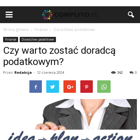
Strona główna
Finanse
Doradztwo podatkowe
Finanse
Doradztwo podatkowe
Czy warto zostać doradcą
podatkowym?
Przez
Redakcja
-
12 czerwca 2024
362
0