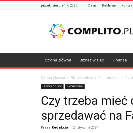
piątek, sierpień 7, 2026
O nas
Reklama
Kontak
Complito.pl
Strona główna
Biznes w sieci
Finanse
Strona główna
Biznes online
E-commerce
Czy 
Biznes online
E-commerce
Czy trzeba mieć 
sprzedawać na 
Przez
Redakcja
-
24 stycznia 2024