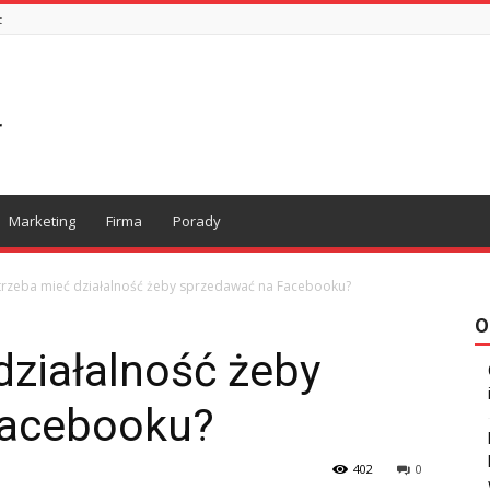
t
Marketing
Firma
Porady
trzeba mieć działalność żeby sprzedawać na Facebooku?
O
działalność żeby
Facebooku?
402
0