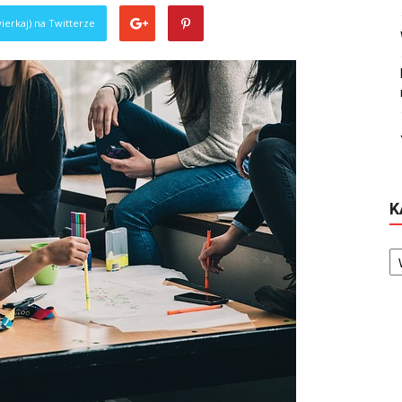
ierkaj) na Twitterze
K
Ka