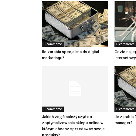
E-commerce
E-commerce
Ile zarabia specjalista ds digital
Gdzie najle
marketingu?
internetowy
E-commerce
E-commerce
Jakich zdjęć należy użyć do
Ile zarabia 
zoptymalizowania sklepu online w
manager?
którym chcesz sprzedawać swoje
produkty?