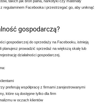
w, takich jak broń palna, narkotyki czy materiały
ę z regulaminem Facebooka i przestrzegać go, aby uniknąć
łalność gospodarczą?
ości gospodarczej do sprzedaży na Facebooku, istnieją
li planujesz prowadzić sprzedaż na większą skalę lub
ejestrację działalności gospodarczej.
 na:
klientami
rzy preferują współpracę z firmami zarejestrowanymi
y, które są dostępne tylko dla firm
onalizmu w oczach klientów