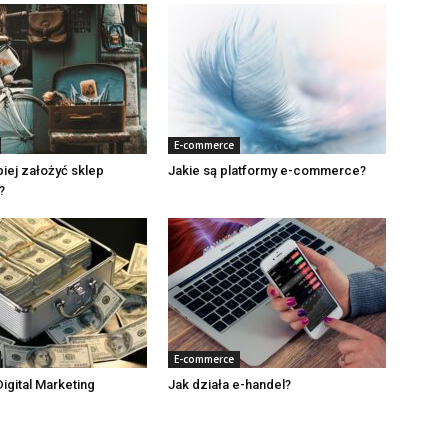
E-commerce
piej założyć sklep
Jakie są platformy e-commerce?
?
E-commerce
Digital Marketing
Jak działa e-handel?