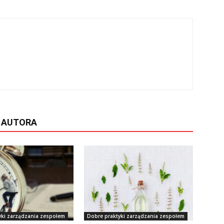
D AUTORA
yki zarządzania zespołem
Dobre praktyki zarządzania zespołem