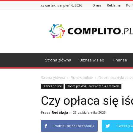
czwartek, sierpień 6, 2026
O nas
Reklama
Kon
Complito.pl
Strona główna
Biznes w sieci
Finanse
Strona główna
Biznes online
Dobre praktyki zar
Biznes online
Dobre praktyki zarządzania zespołem
Czy opłaca się i
Przez
Redakcja
-
23 października 2023
Podziel się na Facebooku
Tweet (Ćw