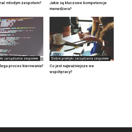
zać młodym zespołem?
Jakie są kluczowe kompetencje
menedżera?
yki zarządzania zespołem
Dobre praktyki zarządzania zespołem
lega proces kierowania?
Co jest najważniejsze we
współpracy?