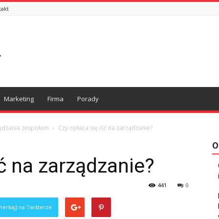
takt
Marketing
Firma
Porady
ządzania zespołem
Czy opłaca się iść na zarządzanie?
O
ść na zarządzanie?
441
0
ierkaj) na Twitterze