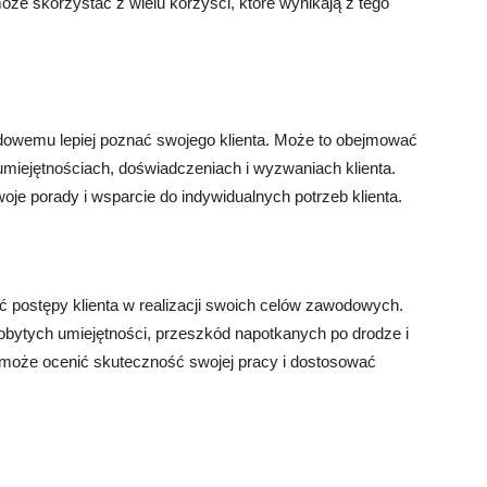
że skorzystać z wielu korzyści, które wynikają z tego
owemu lepiej poznać swojego klienta. Może to obejmować
miejętnościach, doświadczeniach i wyzwaniach klienta.
je porady i wsparcie do indywidualnych potrzeb klienta.
postępy klienta w realizacji swoich celów zawodowych.
bytych umiejętności, przeszkód napotkanych po drodze i
 może ocenić skuteczność swojej pracy i dostosować