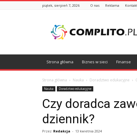
piątek, sierpień 7, 2026
O nas
Reklama
Kontak
Complito.pl
Strona główna
Biznes w sieci
Finanse
Strona główna
Nauka
Doradztwo edukacyjne
Nauka
Doradztwo edukacyjne
Czy doradca za
dziennik?
Przez
Redakcja
-
13 kwietnia 2024