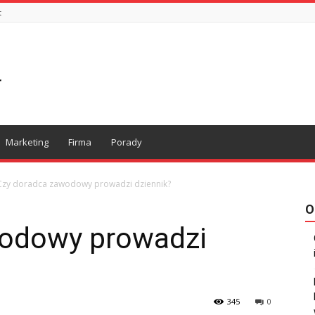
t
Marketing
Firma
Porady
Czy doradca zawodowy prowadzi dziennik?
O
wodowy prowadzi
345
0