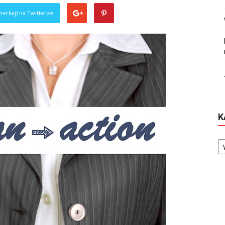
ierkaj) na Twitterze
K
Ka