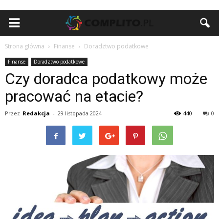
Strona główna
Finanse
Doradztwo podatkowe
Finanse
Doradztwo podatkowe
Czy doradca podatkowy może
pracować na etacie?
Przez
Redakcja
-
29 listopada 2024
440
0