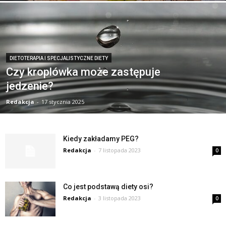
DIETOTERAPIA I SPECJALISTYCZNE DIETY
Czy kroplówka może zastępuje
jedzenie?
Redakcja
-
17 stycznia 2025
Kiedy zakładamy PEG?
Redakcja
-
7 listopada 2023
0
Co jest podstawą diety osi?
Redakcja
-
3 listopada 2023
0