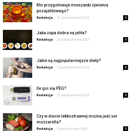
Kto przygotowuje mieszanki żywienia
pozajelitowego?
Redakcja
-
31 października 2023
0
Jaka zupa dobra na jelita?
Redakcja
-
26 października 2023
0
Jakie są najpopularniejsze diety?
Redakcja
-
16 października 2023
0
Ile goi się PEG?
Redakcja
-
11 października 2023
0
Czy w diecie lekkostrawnej można jeść ser
mozzarella?
Redakcja
-
9 października 2023
0