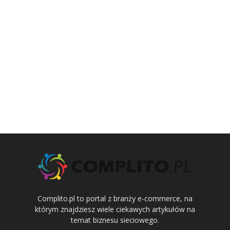
Complito.pl to portal z branży e-commerce, na
którym znajdziesz wiele ciekawych artykułów na
temat biznesu sieciowego.