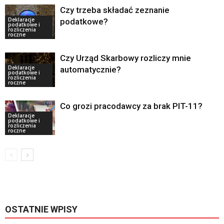
Czy trzeba składać zeznanie
Deklaracje
podatkowe?
podatkowe i
rozliczenia
roczne
Czy Urząd Skarbowy rozliczy mnie
Deklaracje
automatycznie?
podatkowe i
rozliczenia
roczne
Co grozi pracodawcy za brak PIT-11?
Deklaracje
podatkowe i
rozliczenia
roczne
OSTATNIE WPISY