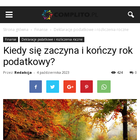
Strona główna
Finanse
Deklaracje podatkowe i rozliczenia roczne
Finanse
Deklaracje podatkowe i rozliczenia roczne
Kiedy się zaczyna i kończy rok
podatkowy?
Przez
Redakcja
-
4 października 2023
424
0