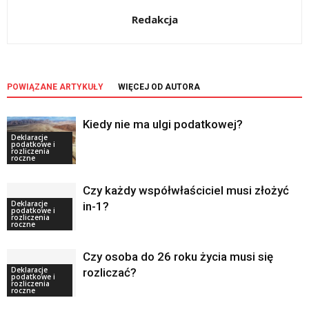
Redakcja
POWIĄZANE ARTYKUŁY
WIĘCEJ OD AUTORA
Kiedy nie ma ulgi podatkowej?
Deklaracje
podatkowe i
rozliczenia
roczne
Czy każdy współwłaściciel musi złożyć
Deklaracje
in-1?
podatkowe i
rozliczenia
roczne
Czy osoba do 26 roku życia musi się
Deklaracje
rozliczać?
podatkowe i
rozliczenia
roczne