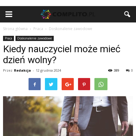
Strona główna
Praca
Doskonalenie zawodowe
Praca
Doskonalenie zawodowe
Kiedy nauczyciel może mieć
dzień wolny?
Przez
Redakcja
-
12 grudnia 2024
389
0