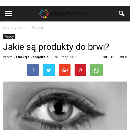
Strona główna
Porady
Porady
Jakie są produkty do brwi?
Przez
Redakcja Complito.pl
-
26 lutego 2023
916
0