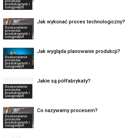
procesów
produkcyjnych i
usługowych
Jak wykonać proces technologiczny?
Doskonalenie
procesów
produkcyjnych i
usługowych
Jak wygląda planowanie produkcji?
Doskonalenie
procesów
produkcyjnych i
usługowych
Jakie są półfabrykaty?
Doskonalenie
procesów
produkcyjnych i
usługowych
Co nazywamy procesem?
Doskonalenie
procesów
produkcyjnych i
usługowych