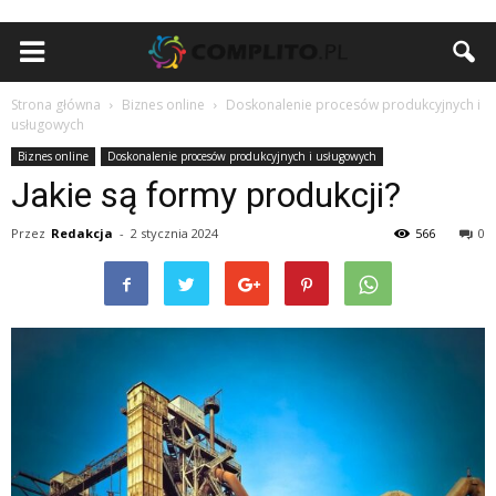
Strona główna
Biznes online
Doskonalenie procesów produkcyjnych i
usługowych
Biznes online
Doskonalenie procesów produkcyjnych i usługowych
Jakie są formy produkcji?
Przez
Redakcja
-
2 stycznia 2024
566
0