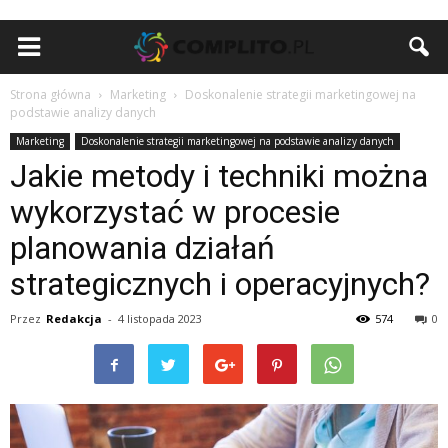
Strona główna
Marketing
Doskonalenie strategii marketingowej na
podstawie analizy danych
Marketing
Doskonalenie strategii marketingowej na podstawie analizy danych
Jakie metody i techniki można
wykorzystać w procesie
planowania działań
strategicznych i operacyjnych?
Przez
Redakcja
-
4 listopada 2023
574
0