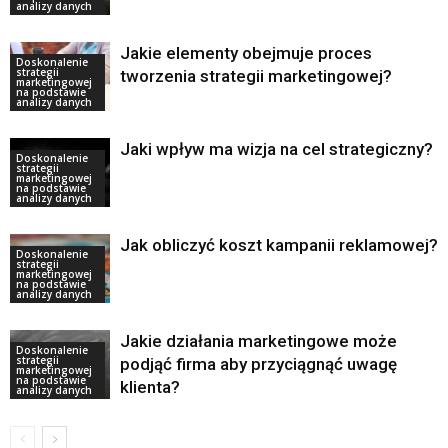
analizy danych
Jakie elementy obejmuje proces
Doskonalenie
strategii
tworzenia strategii marketingowej?
marketingowej
na podstawie
analizy danych
Jaki wpływ ma wizja na cel strategiczny?
Doskonalenie
strategii
marketingowej
na podstawie
analizy danych
Jak obliczyć koszt kampanii reklamowej?
Doskonalenie
strategii
marketingowej
na podstawie
analizy danych
Jakie działania marketingowe może
Doskonalenie
strategii
podjąć firma aby przyciągnąć uwagę
marketingowej
na podstawie
klienta?
analizy danych