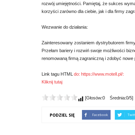
rozwój umiejętności. Pamiętaj, że sukces wymag
korzyści zarówno dla ciebie, jak i dla firmy zagr
Wezwanie do działania:
Zainteresowany zostaniem dystrybutorem firmy z
Przełam bariery i rozwiń swoje możliwości biz
renomowaną firmą zagraniczną i zdobyć nowe pe
Link tagu HTML
do: https://www.motell.pl/:
Kliknij tutaj
[Głosów:0 Średnia:0/5]
PODZIEL SIĘ
Facebook
Twit