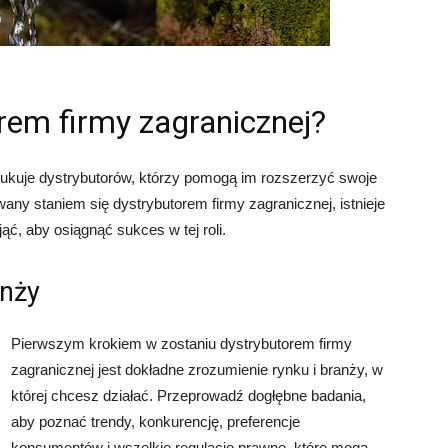
rem firmy zagranicznej?
zukuje dystrybutorów, którzy pomogą im rozszerzyć swoje
owany staniem się dystrybutorem firmy zagranicznej, istnieje
ąć, aby osiągnąć sukces w tej roli.
anży
Pierwszym krokiem w zostaniu dystrybutorem firmy
zagranicznej jest dokładne zrozumienie rynku i branży, w
której chcesz działać. Przeprowadź dogłębne badania,
aby poznać trendy, konkurencję, preferencje
konsumentów i wszelkie regulacje prawne, które mogą