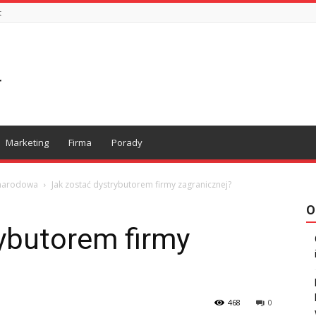
t
Marketing
Firma
Porady
ynarodowa
Jak zostać dystrybutorem firmy zagranicznej?
O
ybutorem firmy
468
0