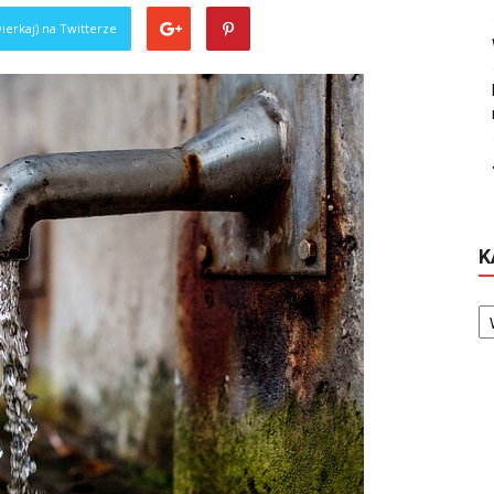
ierkaj) na Twitterze
K
Ka