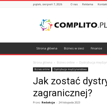
piątek, sierpień 7, 2026
O nas
Reklama
Kontak
Complito.pl
Strona główna
Biznes w sieci
Finanse
Strona główna
Biznes online
Dystrybucja międz
Biznes online
Dystrybucja międzynarodowa
Jak zostać dystr
zagranicznej?
Przez
Redakcja
-
24 listopada 2023