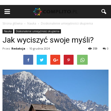
Strona główna
Nauka
Doskonalenie umiejętności skupienia
Nauka
Doskonalenie umiejętności skupienia
Jak wyciszyć swoje myśli?
Przez
Redakcja
-
10 grudnia 2024
359
0