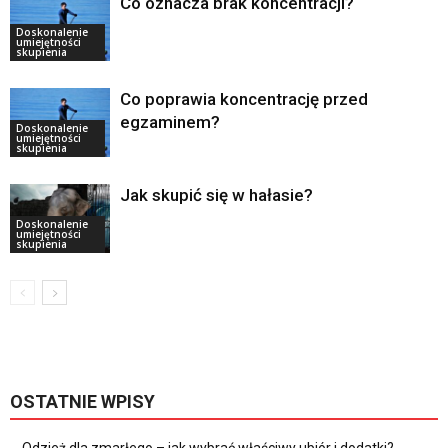
Co oznacza brak koncentracji?
Doskonalenie
umiejętności
skupienia
Co poprawia koncentrację przed
egzaminem?
Doskonalenie
umiejętności
skupienia
Jak skupić się w hałasie?
Doskonalenie
umiejętności
skupienia
OSTATNIE WPISY