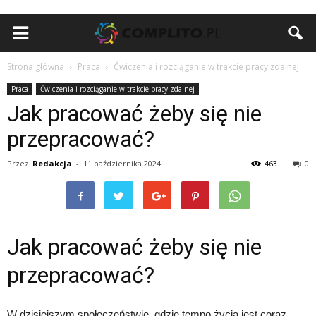
Strona główna
Praca
Ćwiczenia i rozciąganie w trakcie pracy zdalnej
Praca
Ćwiczenia i rozciąganie w trakcie pracy zdalnej
Jak pracować żeby się nie
przepracować?
Przez
Redakcja
-
11 października 2024
463
0
Jak pracować żeby się nie
przepracować?
W dzisiejszym społeczeństwie, gdzie tempo życia jest coraz