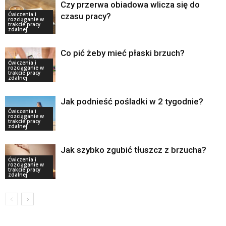
Czy przerwa obiadowa wlicza się do
Ćwiczenia i
czasu pracy?
rozciąganie w
trakcie pracy
zdalnej
Co pić żeby mieć płaski brzuch?
Ćwiczenia i
rozciąganie w
trakcie pracy
zdalnej
Jak podnieść pośladki w 2 tygodnie?
Ćwiczenia i
rozciąganie w
trakcie pracy
zdalnej
Jak szybko zgubić tłuszcz z brzucha?
Ćwiczenia i
rozciąganie w
trakcie pracy
zdalnej