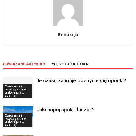
Redakcja
POWIĄZANE ARTYKUŁY
WIĘCEJ OD AUTORA
Ile czasu zajmuje pozbycie się oponki?
Ćwiczenia i
rozciąganie w
trakcie pracy
zdalnej
Jaki napój spala tłuszcz?
Ćwiczenia i
rozciąganie w
trakcie pracy
zdalnej