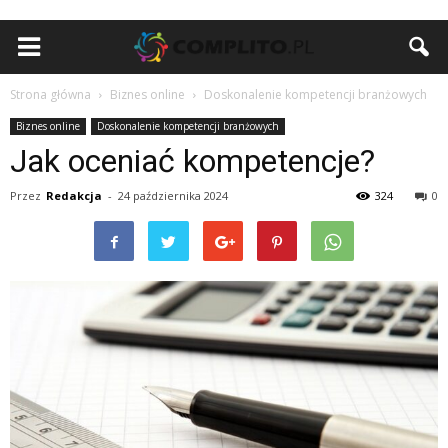
Strona główna
Biznes online
Doskonalenie kompetencji branżowych
Biznes online
Doskonalenie kompetencji branżowych
Jak oceniać kompetencje?
Przez
Redakcja
-
24 października 2024
324
0