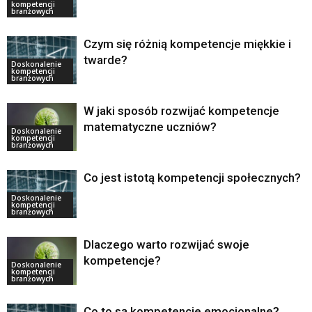
kompetencji
branżowych
Czym się różnią kompetencje miękkie i
twarde?
Doskonalenie
kompetencji
branżowych
W jaki sposób rozwijać kompetencje
matematyczne uczniów?
Doskonalenie
kompetencji
branżowych
Co jest istotą kompetencji społecznych?
Doskonalenie
kompetencji
branżowych
Dlaczego warto rozwijać swoje
kompetencje?
Doskonalenie
kompetencji
branżowych
Co to są kompetencje emocjonalne?