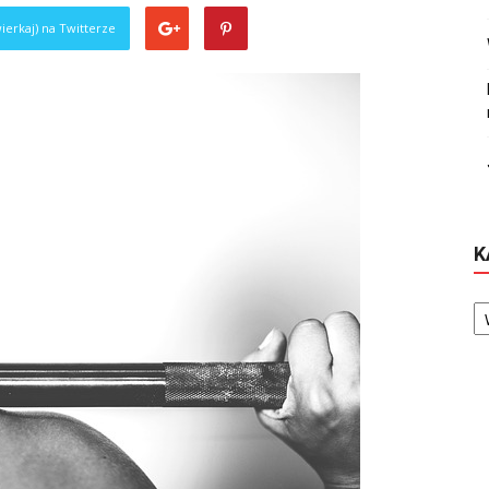
ierkaj) na Twitterze
K
Ka