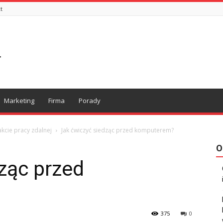
t
Marketing
Firma
Porady
akcie pracy zdalnej
Jak ćwiczyć siedząc przed komputerem?
O
ząc przed
375
0