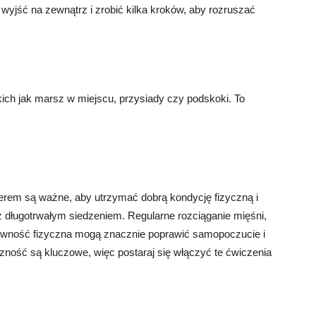
wyjść na zewnątrz i zrobić kilka kroków, aby rozruszać
kich jak marsz w miejscu, przysiady czy podskoki. To
em są ważne, aby utrzymać dobrą kondycję fizyczną i
ługotrwałym siedzeniem. Regularne rozciąganie mięśni,
tywność fizyczna mogą znacznie poprawić samopoczucie i
czność są kluczowe, więc postaraj się włączyć te ćwiczenia