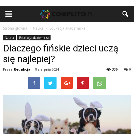
Strona główna
Nauka
Edukacja akademicka
Nauka
Edukacja akademicka
Dlaczego fińskie dzieci uczą
się najlepiej?
Przez
Redakcja
-
8 sierpnia 2024
336
0