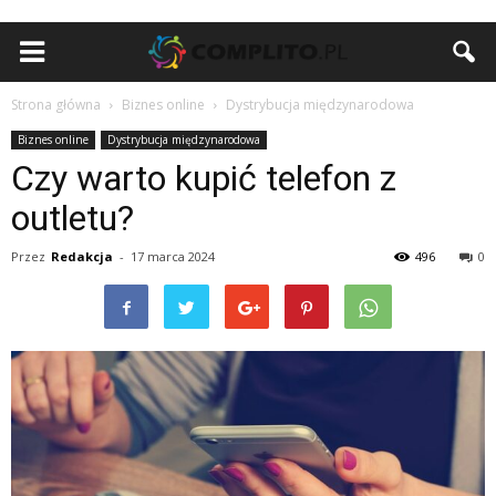
Strona główna
Biznes online
Dystrybucja międzynarodowa
Biznes online
Dystrybucja międzynarodowa
Czy warto kupić telefon z
outletu?
Przez
Redakcja
-
17 marca 2024
496
0