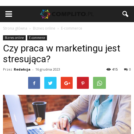
Strona główna
Biznes online
E-commerce
Biznes online
E-commerce
Czy praca w marketingu jest
stresująca?
Przez
Redakcja
-
16 grudnia 2023
415
0