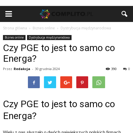
Strona główna
Biznes online
Dystrybucja międzynarodowa
Biznes online
Dystrybucja międzynarodowa
Czy PGE to jest to samo co
Energa?
Przez
Redakcja
-
30 grudnia 2024
390
0
Czy PGE to jest to samo co
Energa?
Wielu z nas słyszało o dwóch największych polskich firmach