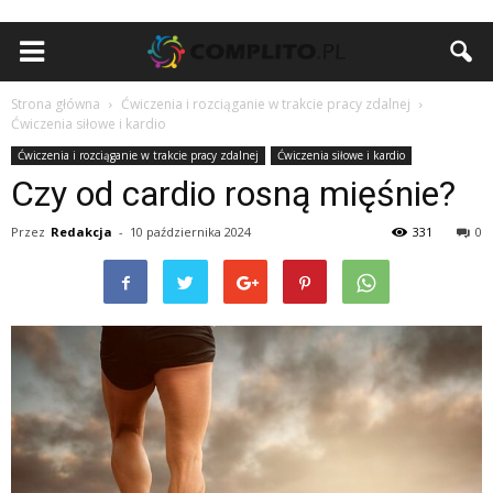
Strona główna
Ćwiczenia i rozciąganie w trakcie pracy zdalnej
Ćwiczenia siłowe i kardio
Ćwiczenia i rozciąganie w trakcie pracy zdalnej
Ćwiczenia siłowe i kardio
Czy od cardio rosną mięśnie?
Przez
Redakcja
-
10 października 2024
331
0