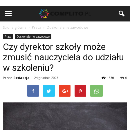
Strona główna
Praca
Doskonalenie zawodowe
Praca
Doskonalenie zawodowe
Czy dyrektor szkoły może
zmusić nauczyciela do udziału
w szkoleniu?
Przez
Redakcja
-
24 grudnia 2023
1830
0