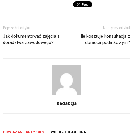
Poprzedni artykuł
Następny artykuł
Jak dokumentować zajęcia z
Ile kosztuje konsultacja z
doradztwa zawodowego?
doradca podatkowym?
Redakcja
POWIĄZANE ARTYKUŁY
WIĘCEJ OD AUTORA