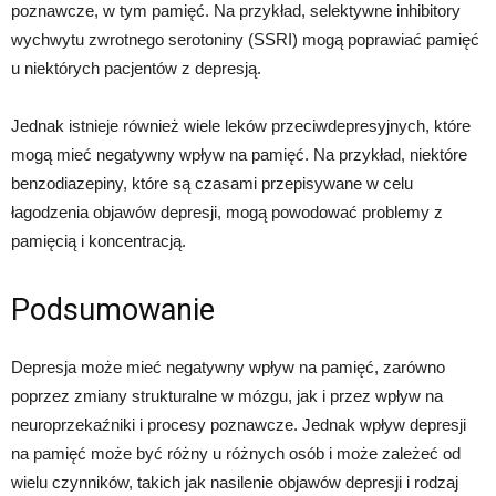
poznawcze, w tym pamięć. Na przykład, selektywne inhibitory
wychwytu zwrotnego serotoniny (SSRI) mogą poprawiać pamięć
u niektórych pacjentów z depresją.
Jednak istnieje również wiele leków przeciwdepresyjnych, które
mogą mieć negatywny wpływ na pamięć. Na przykład, niektóre
benzodiazepiny, które są czasami przepisywane w celu
łagodzenia objawów depresji, mogą powodować problemy z
pamięcią i koncentracją.
Podsumowanie
Depresja może mieć negatywny wpływ na pamięć, zarówno
poprzez zmiany strukturalne w mózgu, jak i przez wpływ na
neuroprzekaźniki i procesy poznawcze. Jednak wpływ depresji
na pamięć może być różny u różnych osób i może zależeć od
wielu czynników, takich jak nasilenie objawów depresji i rodzaj