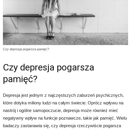
Czy depresja pogarsza pamięć?
Czy depresja pogarsza
pamięć?
Depresja jest jednym z najczęstszych zaburzeń psychicznych,
które dotyka miliony ludzi na całym świecie. Oprócz wpływu na
nastrój i ogólne samopoczucie, depresja może również mieć
negatywny wpływ na funkcje poznawcze, takie jak pamięć. Wielu
badaczy zastanawia się, czy depresja rzeczywiście pogarsza