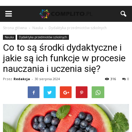
Strona główna
Nauka
Dydaktyka przedmiotów szkolnych
Nauka
Dydaktyka przedmiotów szkolnych
Co to są środki dydaktyczne i
jakie są ich funkcje w procesie
nauczania i uczenia się?
Przez
Redakcja
-
30 sierpnia 2024
316
0