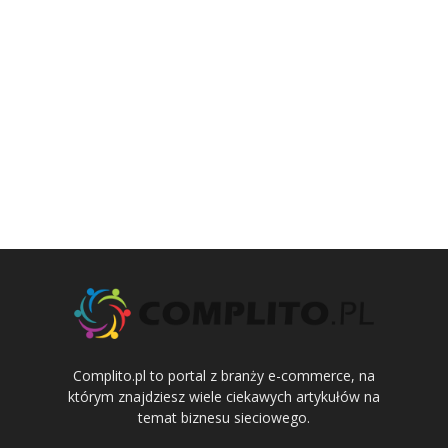
Complito.pl to portal z branży e-commerce, na
którym znajdziesz wiele ciekawych artykułów na
temat biznesu sieciowego.