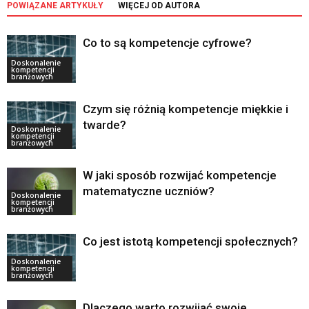
POWIĄZANE ARTYKUŁY
WIĘCEJ OD AUTORA
Co to są kompetencje cyfrowe?
Doskonalenie
kompetencji
branżowych
Czym się różnią kompetencje miękkie i
twarde?
Doskonalenie
kompetencji
branżowych
W jaki sposób rozwijać kompetencje
matematyczne uczniów?
Doskonalenie
kompetencji
branżowych
Co jest istotą kompetencji społecznych?
Doskonalenie
kompetencji
branżowych
Dlaczego warto rozwijać swoje