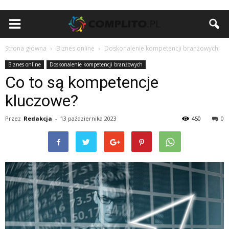
Strona główna
Biznes online
Doskonalenie kompetencji branżowych
Biznes online
Doskonalenie kompetencji branżowych
Co to są kompetencje
kluczowe?
Przez
Redakcja
-
13 października 2023
450
0